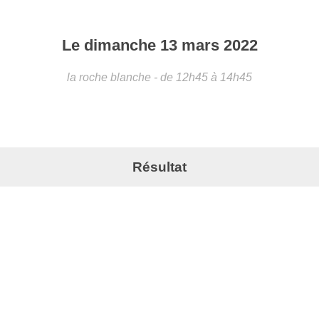
Le
dimanche
13
mars
2022
la roche blanche
- de 12h45 à 14h45
Résultat