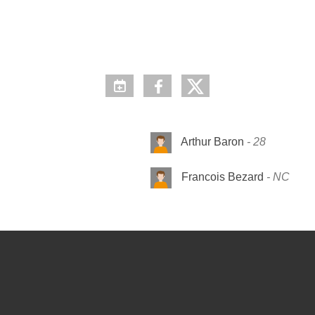
Arthur Baron
28
Francois Bezard
NC