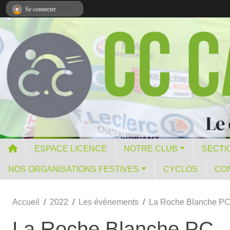
Panneau de gestion des cookies
Se connecter
ESPACE LICENCE
NOTRE CLUB
SECTI
NOS ORGANISATIONS FESTIVES
CYCLOS
CO
Accueil
2022
Les évènements
La Roche Blanche P
La Roche Blanche PC