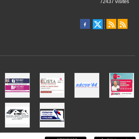
72437
visites